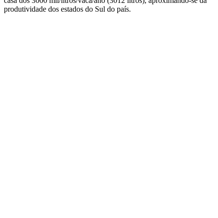
casa dos 3000 mil/litros/vaca/ano (3012 litros), aproximando-se da
produtividade dos estados do Sul do país.