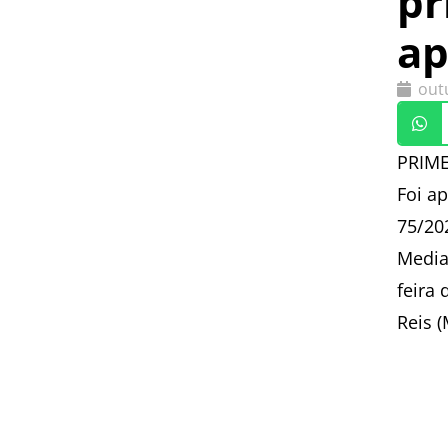
pr
ap
out
PRIME
Foi ap
75/202
Media
feira
Reis 