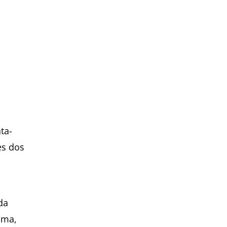
ta-
es dos
 da
ima,