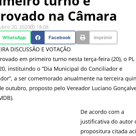
imeiro turno é
rovado na Câmara
ubro 20, 2020
18:08
WhatsApp
Facebook
Imprimir
IRA DISCUSSÃO E VOTAÇÃO
rovado em primeiro turno nesta terça-feira (20), o PL
0, instituindo o “Dia Municipal do Conciliador e
dor”, a ser comemorado anualmente na terceira quin
 de outubro, proposto pelo Vereador Luciano Gonçalv
(MDB).
De acordo com a
justificativa do autor
propositura citada ac