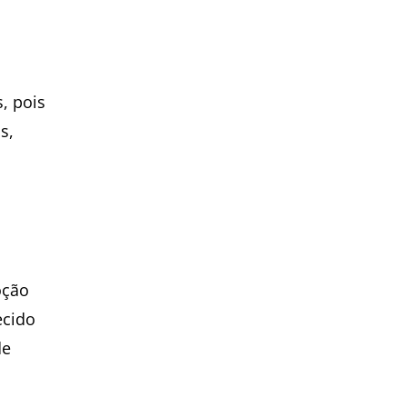
m
s, pois
s,
oção
ecido
de