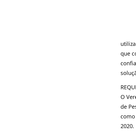
utili
que c
confi
soluçã
REQU
O Ver
de Pe
como 
2020.