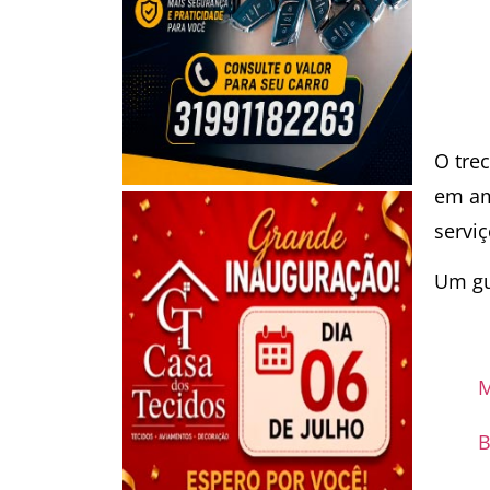
O tre
em am
servi
Um gu
M
B