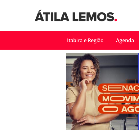
Itabira e Região
Agenda