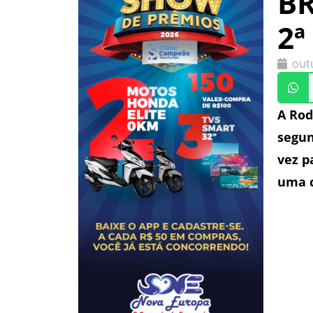
BR
2ª
out
A Rod
segun
vez p
uma c