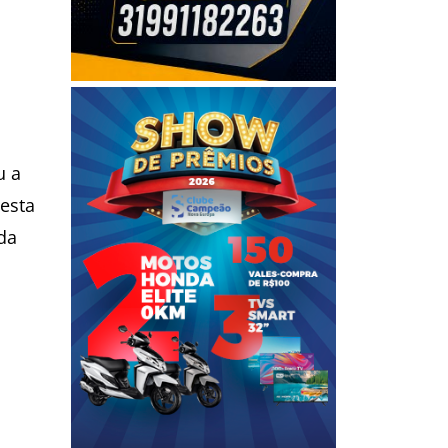
u a
desta
 da