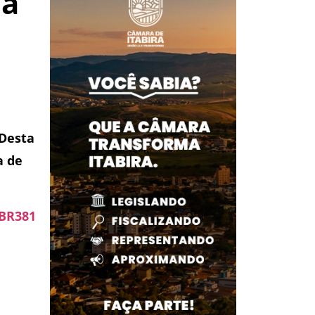
la
 Desta
a de
 BR381