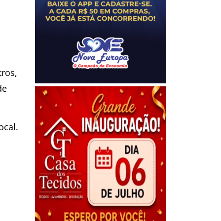
ros,
de
ocal.