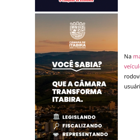
Na
ma
veícu
rodov
usuár