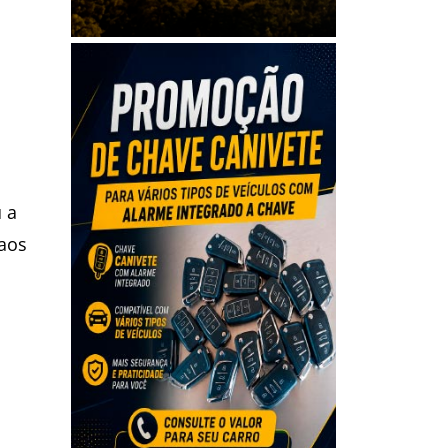
 a
 aos