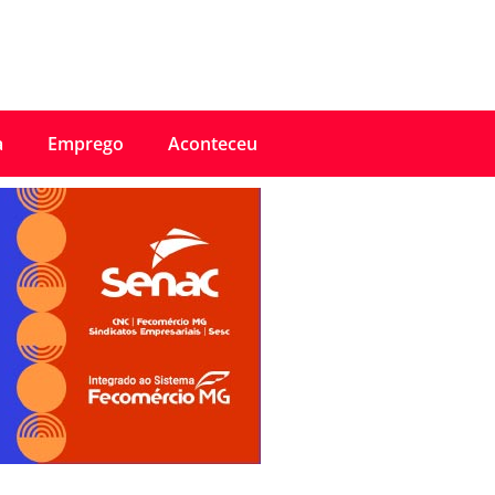
a
Emprego
Aconteceu