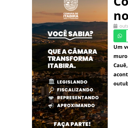
Co
no
out
Um ve
muro 
Cauê,
acont
outub