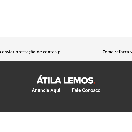
Eleições 2020: Candidatos têm até domingo para enviar prestação de contas parcial
Zema reforça v
Anuncie Aqui
Fale Conosco