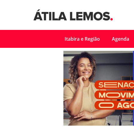
Itabira e Região
Agenda