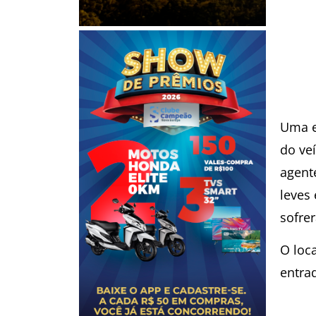
Uma e
do veí
agent
leves
sofre
O loc
entrad