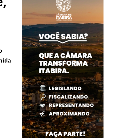
ê,
o
nida
e