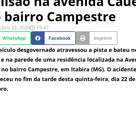
lisão na avenida Cau
 bairro Campestre
ubro 22, 2020
19:47
WhatsApp
Facebook
Imprimir
ículo desgovernado atravessou a pista e bateu n
e na parede de uma residência localizada na Ave
 no bairro Campestre, em Itabira (MG). O acident
eceu no fim da tarde desta quinta-feira, dia 22 de
ro.