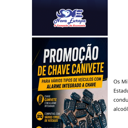
Os Mi
Estadu
condut
alcoól