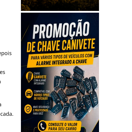
epois
ões
a
a
icada.