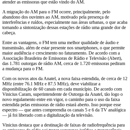
atender as emissoras que estão vindo do AM.
A migração do AM para o FM ocorre, principalmente, pelo
abandono dos ouvintes ao AM, motivado pela presença de
interferências e ruídos, especialmente nas áreas urbanas, o que acaba
tornando a sintonização dessas estações de rádio uma grande dor de
cabeça.
Entre as vantagens, o FM tem uma melhor qualidade de áudio e
transmissão, além de estar presente nos smartphones, o que permite
maior audiência e crescimento no faturamento. De acordo com a
Associação Brasileira de Emissoras de Rádio e Televisão (Abert),
das 1.781 outorgas de rádio AM, cerca de 1.720 emissoras pediram
a mudança para o FM.
Com os novos atos da Anatel, a nova faixa estendida, de cerca de 12
MHz (entre 76.1 MHz e 87.5 MHz), deve viabilizar a
disponibilização de 60 canais em cada município. De acordo com
Vinicius Caram, superintendente de Outorga da Anatel, tão logo o
novo regulamento entre em vigor, o caminho para o uso da faixa
estendida pelas emissoras de rádio estará aberto. Isso porque esse
espectro — que antes compreendia os canais 5 e 6 da TV analógica
— já foi liberado com a digitalização da televisão.
Vinicius destaca que a destinação de faixas de radiofrequência para