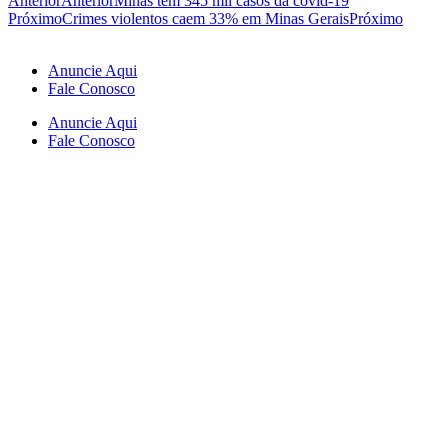
Anterior
Anterior
Minas tem 345 mil casos da covid-19
Próximo
Crimes violentos caem 33% em Minas Gerais
Próximo
Anuncie Aqui
Fale Conosco
Anuncie Aqui
Fale Conosco