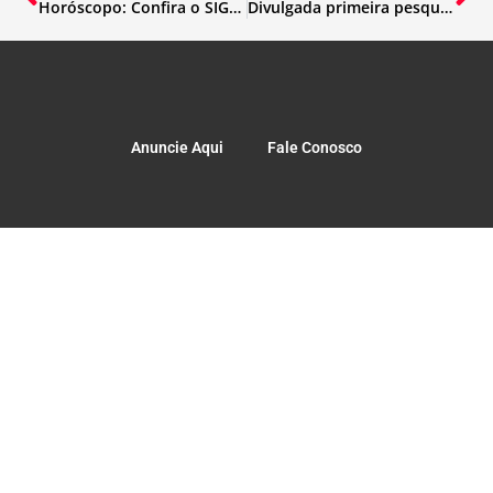
Horóscopo: Confira o SIGNO hoje 26/10
Divulgada primeira pesquisa Vox Populi nas Eleições 2020
Anuncie Aqui
Fale Conosco