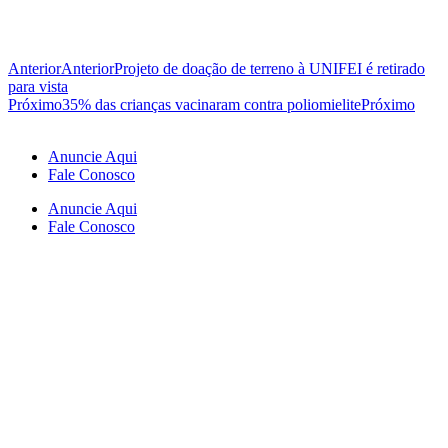
Anterior
Anterior
Projeto de doação de terreno à UNIFEI é retirado
para vista
Próximo
35% das crianças vacinaram contra poliomielite
Próximo
Anuncie Aqui
Fale Conosco
Anuncie Aqui
Fale Conosco