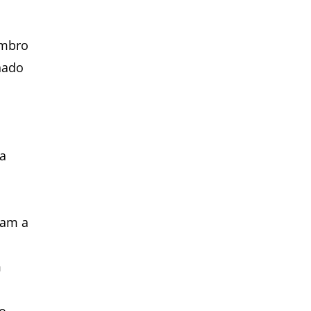
embro
hado
 a
sam a
m