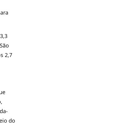
para
3,3
 São
s 2,7
que
,
da-
meio do