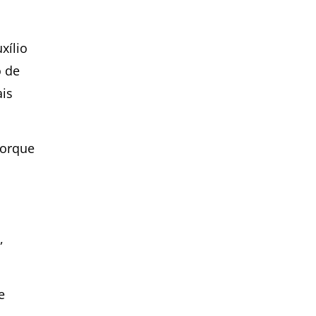
xílio
o de
ais
porque
,
e