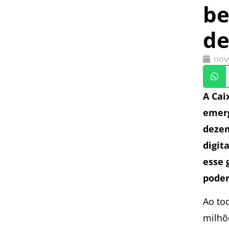
be
de
nov
A Cai
emerg
dezem
digit
esse 
poder
Ao to
milhõe