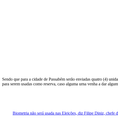
Sendo que para a cidade de Passabém serão enviadas quatro (4) unidad
para serem usadas como reserva, caso alguma urna venha a dar algum 
Biometria não será usada nas Eleições, diz Filipe Diniz, chefe d