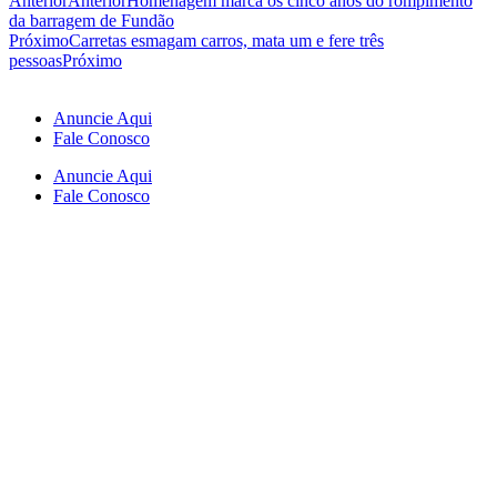
Anterior
Anterior
Homenagem marca os cinco anos do rompimento
da barragem de Fundão
Próximo
Carretas esmagam carros, mata um e fere três
pessoas
Próximo
Anuncie Aqui
Fale Conosco
Anuncie Aqui
Fale Conosco