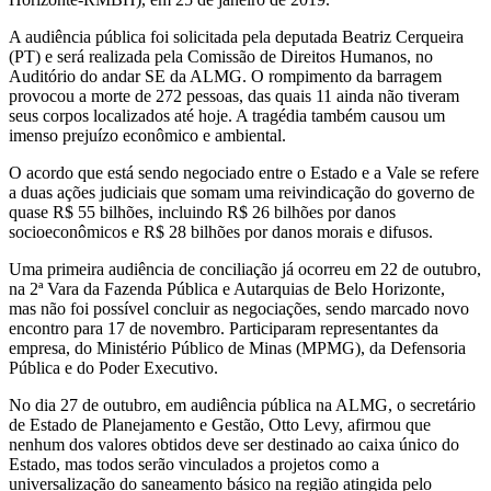
A audiência pública foi solicitada pela deputada Beatriz Cerqueira
(PT) e será realizada pela Comissão de Direitos Humanos, no
Auditório do andar SE da ALMG. O rompimento da barragem
provocou a morte de 272 pessoas, das quais 11 ainda não tiveram
seus corpos localizados até hoje. A tragédia também causou um
imenso prejuízo econômico e ambiental.
O acordo que está sendo negociado entre o Estado e a Vale se refere
a duas ações judiciais que somam uma reivindicação do governo de
quase R$ 55 bilhões, incluindo R$ 26 bilhões por danos
socioeconômicos e R$ 28 bilhões por danos morais e difusos.
Uma primeira audiência de conciliação já ocorreu em 22 de outubro,
na 2ª Vara da Fazenda Pública e Autarquias de Belo Horizonte,
mas não foi possível concluir as negociações, sendo marcado novo
encontro para 17 de novembro. Participaram representantes da
empresa, do Ministério Público de Minas (MPMG), da Defensoria
Pública e do Poder Executivo.
No dia 27 de outubro, em audiência pública na ALMG, o secretário
de Estado de Planejamento e Gestão, Otto Levy, afirmou que
nenhum dos valores obtidos deve ser destinado ao caixa único do
Estado, mas todos serão vinculados a projetos como a
universalização do saneamento básico na região atingida pelo