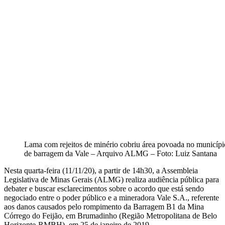
Lama com rejeitos de minério cobriu área povoada no municí
de barragem da Vale – Arquivo ALMG – Foto: Luiz Santana
Nesta quarta-feira (11/11/20), a partir de 14h30, a Assembleia
Legislativa de Minas Gerais (ALMG) realiza audiência pública para
debater e buscar esclarecimentos sobre o acordo que está sendo
negociado entre o poder público e a mineradora Vale S.A., referente
aos danos causados pelo rompimento da Barragem B1 da Mina
Córrego do Feijão, em Brumadinho (Região Metropolitana de Belo
Horizonte-RMBH), em 25 de janeiro de 2019.