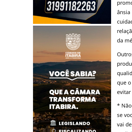
promo
ânsia
cuida
relaçã
da mé
Outro
produ
qualid
que o
evita
* Não
se vo
vai de