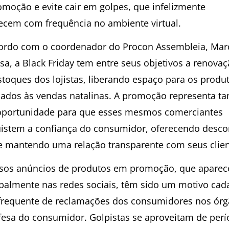
omoção e evite cair em golpes, que infelizmente
ecem com frequência no ambiente virtual.
ordo com o coordenador do Procon Assembleia, Mar
sa, a Black Friday tem entre seus objetivos a renova
stoques dos lojistas, liberando espaço para os produ
nados às vendas natalinas. A promoção representa 
portunidade para que esses mesmos comerciantes
istem a confiança do consumidor, oferecendo desco
 e mantendo uma relação transparente com seus clien
lsos anúncios de produtos em promoção, que apare
ipalmente nas redes sociais, têm sido um motivo cad
frequente de reclamações dos consumidores nos ór
fesa do consumidor. Golpistas se aproveitam de per