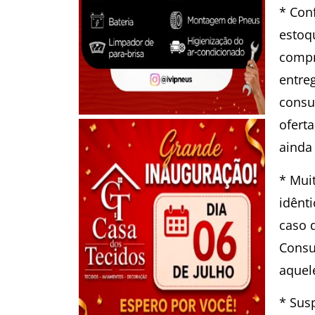
* Conf
estoq
compr
entre
consu
ofert
ainda
* Mui
idênti
caso 
Consu
aquel
* Sus