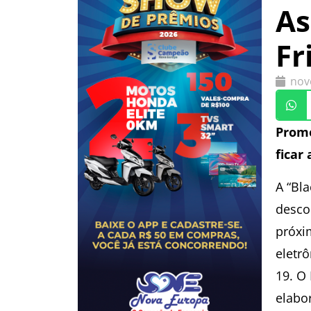
As
Fr
nov
Promo
ficar
A “Bl
desco
próxi
eletr
19. O
elabo