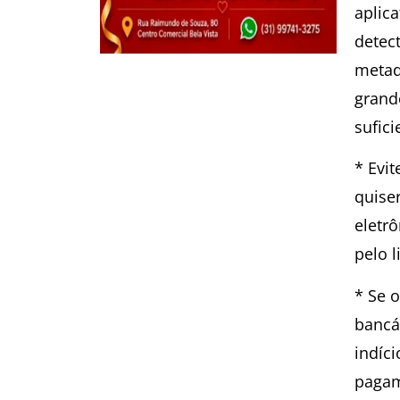
aplic
detec
metad
grand
sufic
* Evi
quise
eletr
pelo l
* Se 
bancár
indíci
pagam