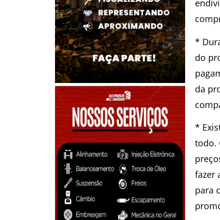
endiv
compr
* Dur
do pr
pagam
da pr
compa
* Exi
todo.
preço
fazer 
para 
prom