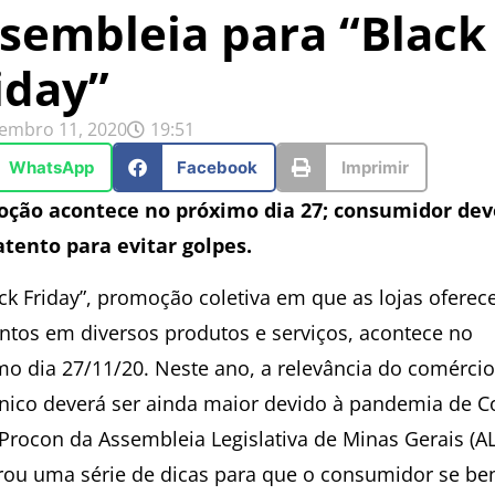
sembleia para “Black
iday”
embro 11, 2020
19:51
WhatsApp
Facebook
Imprimir
ção acontece no próximo dia 27; consumidor dev
 atento para evitar golpes.
ack Friday”, promoção coletiva em que as lojas ofere
ntos em diversos produtos e serviços, acontece no
mo dia 27/11/20. Neste ano, a relevância do comércio
ônico deverá ser ainda maior devido à pandemia de C
 Procon da Assembleia Legislativa de Minas Gerais (
rou uma série de dicas para que o consumidor se ben