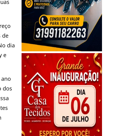
suas
reço
s de
No dia
y e
 ano
o dos
ossa
ites
m