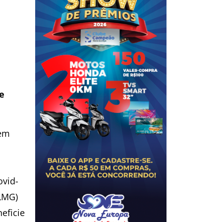
e
cem
ovid-
ALMG)
eficie