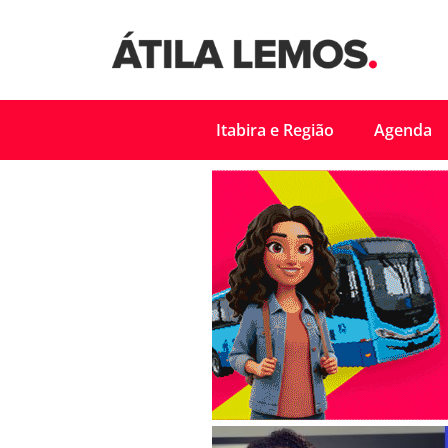
Itabira e Região
Agenda