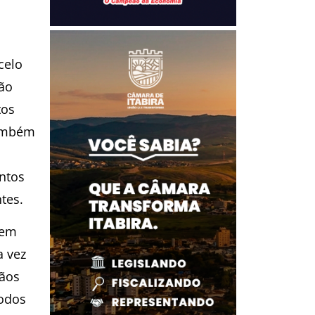
celo
ção
tos
também
ntos
tes.
cem
a vez
gãos
íodos