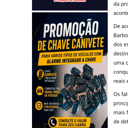
da pr
acont
De ac
Barbo
dos e
desti
uma o
conqu
reais
Os fa
princ
mais 
de de