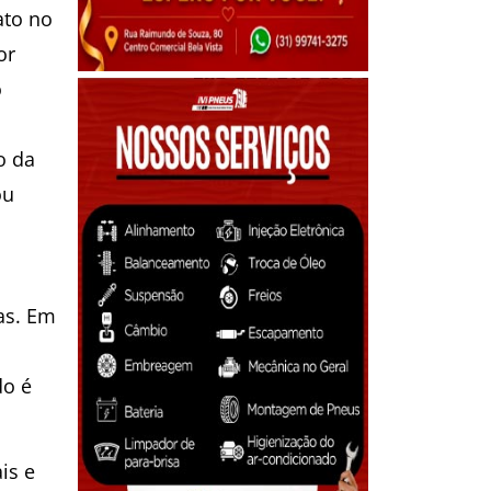
ato no
or
o
o da
ou
ras. Em
do é
is e