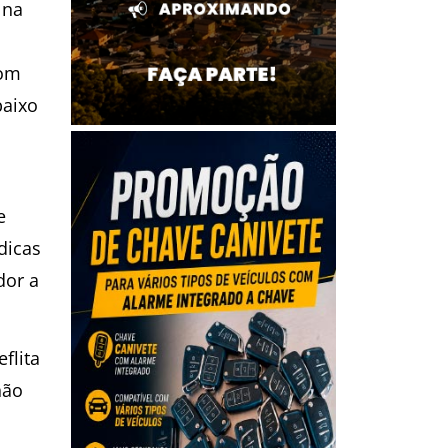
 na
Com
baixo
e
dicas
dor a
flita
não