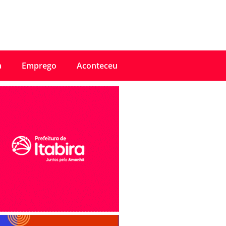
a
Emprego
Aconteceu