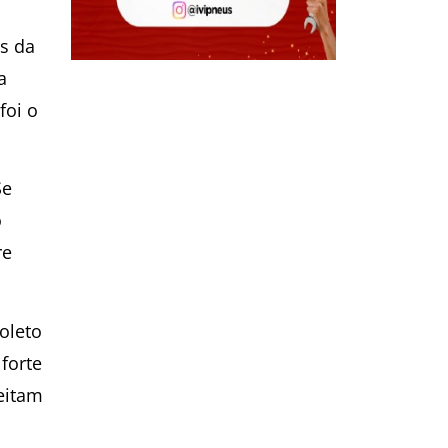
s da
a
foi o
Se
o
re
oleto
forte
ceitam