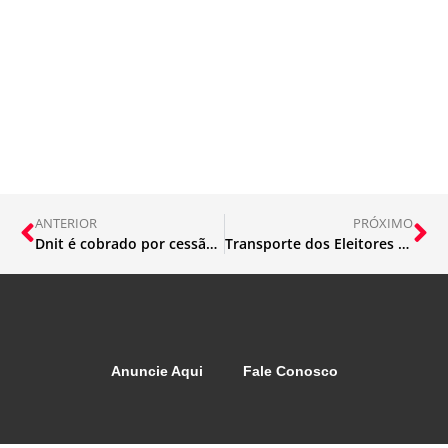
ANTERIOR
PRÓXIMO
Dnit é cobrado por cessão de bens ferroviários a municípios
Transporte dos Eleitores da zona rural de Barão de Cocais
Anuncie Aqui
Fale Conosco