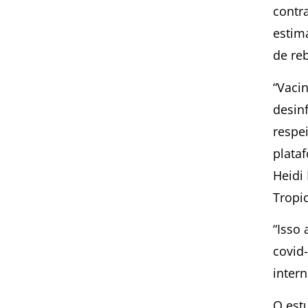
contr
estim
de re
“Vaci
desin
respe
plata
Heidi
Tropi
“Isso
covid-
inter
O est