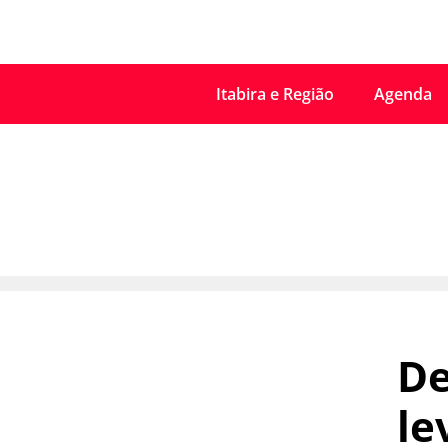
Itabira e Região
Agenda
De
le