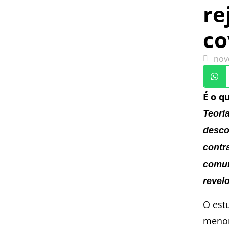
re
co
nov
É o q
Teori
desco
contr
comun
revel
O est
menor