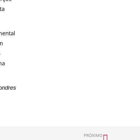
ta
mental
em
s
ma
Londres
PRÓXIMO