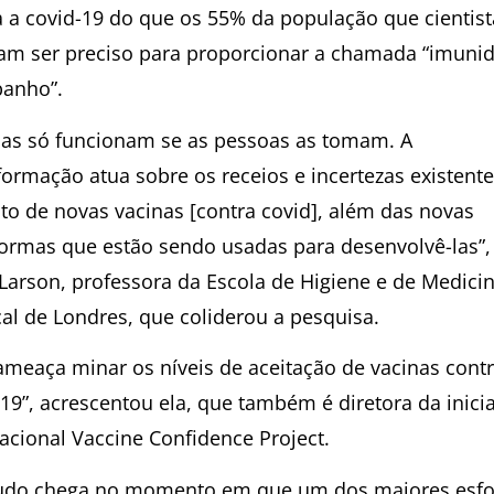
a a covid-19 do que os 55% da população que cientist
am ser preciso para proporcionar a chamada “imuni
banho”.
nas só funcionam se as pessoas as tomam. A
formação atua sobre os receios e incertezas existente
ito de novas vacinas [contra covid], além das novas
formas que estão sendo usadas para desenvolvê-las”,
 Larson, professora da Escola de Higiene e de Medici
cal de Londres, que coliderou a pesquisa.
 ameaça minar os níveis de aceitação de vacinas cont
19”, acrescentou ela, que também é diretora da inicia
nacional Vaccine Confidence Project.
udo chega no momento em que um dos maiores esfo