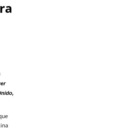
ra
s
ger
nido,
 que
cina