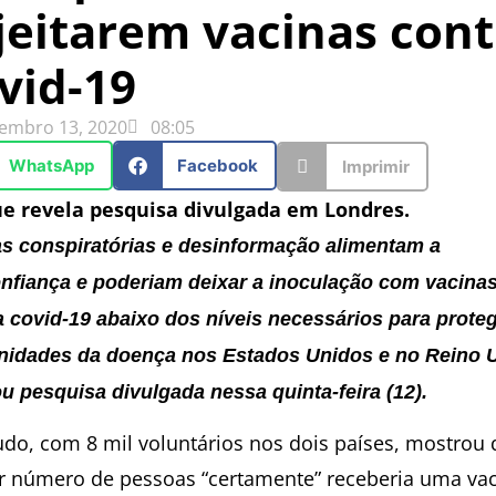
jeitarem vacinas cont
vid-19
embro 13, 2020
08:05
WhatsApp
Facebook
Imprimir
ue revela pesquisa divulgada em Londres.
as conspiratórias e desinformação alimentam a
nfiança e poderiam deixar a inoculação com vacina
a covid-19 abaixo dos níveis necessários para prote
idades da doença nos Estados Unidos e no Reino U
ou pesquisa divulgada nessa quinta-feira (12).
udo, com 8 mil voluntários nos dois países, mostrou
 número de pessoas “certamente” receberia uma va