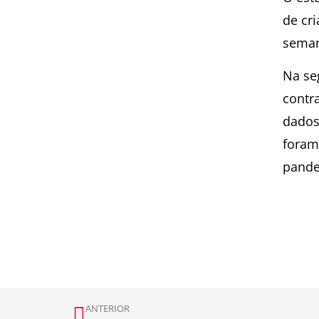
de cr
sema
Na se
contr
dados
foram
pande
ANTERIOR