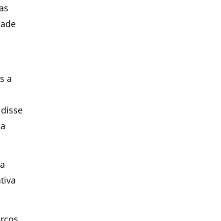
as
dade
s a
 disse
na
ra
tiva
rços