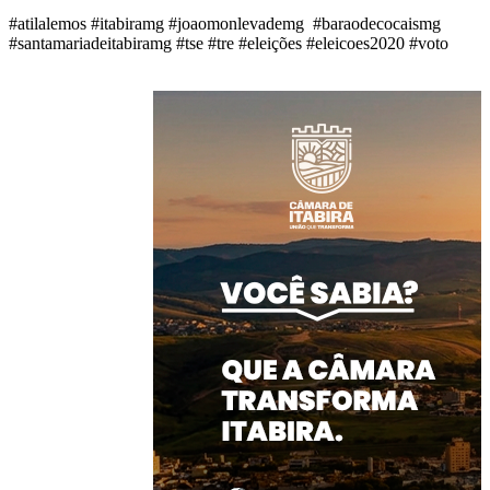
#atilalemos #itabiramg #joaomonlevademg #baraodecocaismg
#santamariadeitabiramg #tse #tre #eleições #eleicoes2020 #voto