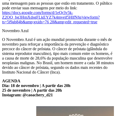
uma mensagem para as pessoas que estão em tratamento. O público
pode enviar suas mensagens por meio do link:
https://docs.google.com/forms/d/1eQr3v5k-
Z2OQ_bg3HmXdsgFLkEYZ7k4mveif5HlfNfg/viewform?
ts=5f9ab84b&amp;gxids=76 28&amp;edit_requested=true
Novembro Azul
O Novembro Azul é um ação mundial promovida durante o mês de
novembro para reforçar a importância da prevenção e diagnóstico
precoce do câncer de próstata. O câncer de próstata (glândula do
sistema reprodutor masculino), tipo mais comum entre os homens, é
a causa de morte de 28,6% da população masculina que desenvolve
neoplasias malignas. No Brasil, um homem morre a cada 38 minutos
devido ao câncer de próstata, segundo os dados mais recentes do
Instituto Nacional do Câncer (Inca).
AGENDA
Dia: 18 de novembro | A partir das 20h
25 de novembro | A partir das 20h
Instagram: @caoachery_d21