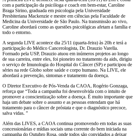
com a participação da psicóloga e coach em bem-estar, Caroline
Braga Sirino, graduada em psicologia pela Universidade
Presbiteriana Mackenzie e mestre em ciências pela Faculdade de
Medicina da Universidade de São Paulo. Na transmissão ao vivo,
Caroline abordará como as questões psicológicas afetam a família e
todo o entorno.
A segunda LIVE acontece dia 25/11 (quarta-feira) às 20h e terá a
participação do Médico Cancerologista, Dr. Drauzio Varella.
Formado pela USP, Drauzio atuou em inúmeros projetos ao longo
de sua carreira, entre eles, foi pioneiro no tratamento da aids, dirigiu
o serviço de Imunologia do Hospital do Câncer (SP) e participou de
séries na rede Globo sobre saúde e corpo humano. Na LIVE, ele
abordará a prevenção, sintomas e tratamento da doença.
O Diretor Executivo de Pós-Venda da CAOA, Rogério Gonzaga,
reforça que “Toda a campanha foi desenvolvida com o intuito de
promover a conscientização sobre a doença. É muito importante que
haja um debate sobre o assunto e as pessoas entendam que há
tratamento para o câncer de próstata e que o diagnóstico precoce,
salva vidas. ”
Além das LIVES, a CAOA continua promovendo em todas as suas
concessionárias e mídias sociais uma corrente do bem iniciada na
campanha do Outubro Rosa, onde todos são convidados a deixar