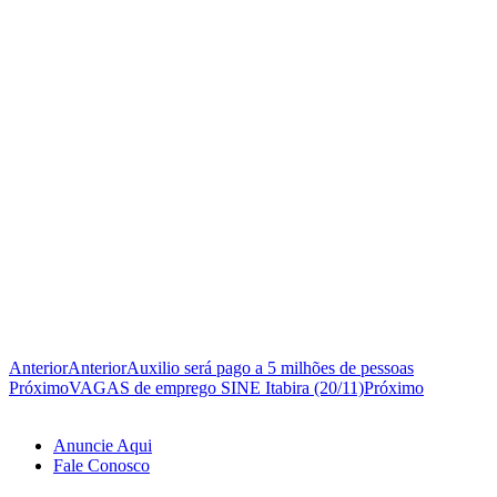
Anterior
Anterior
Auxilio será pago a 5 milhões de pessoas
Próximo
VAGAS de emprego SINE Itabira (20/11)
Próximo
Anuncie Aqui
Fale Conosco