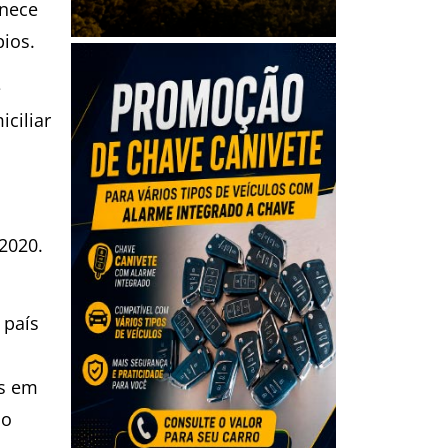
anece
ios.
e
ciliar
/2020.
 país
us em
io