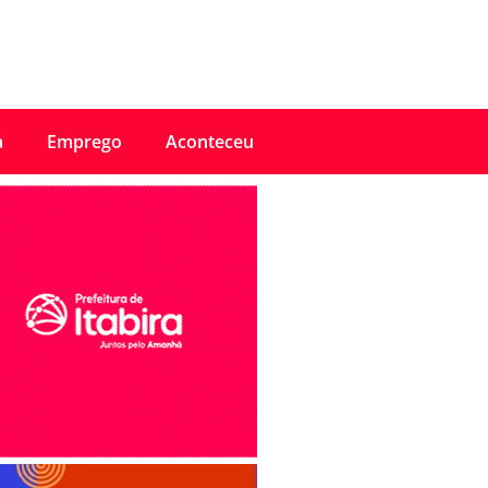
a
Emprego
Aconteceu