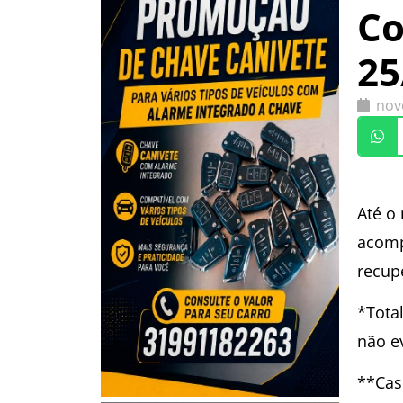
Co
25
nov
Até o
acomp
recup
*Tota
não e
**Cas