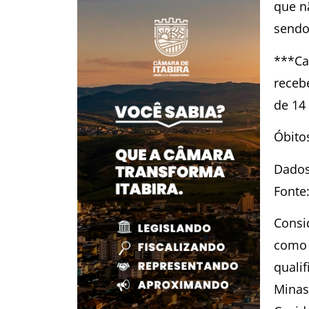
que n
sendo
***Ca
receb
de 14
Óbito
Dados 
Fonte
Consi
como 
quali
Minas