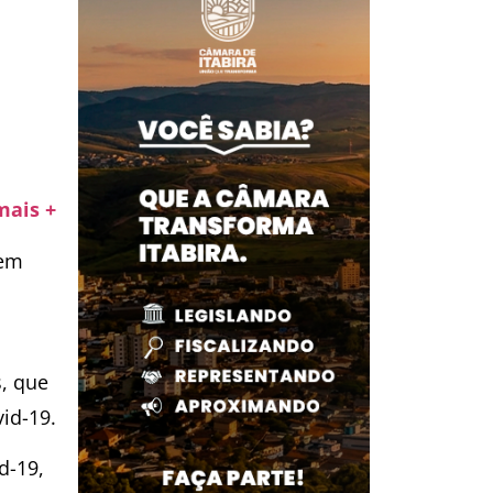
mais +
 em
, que
id-19.
d-19,