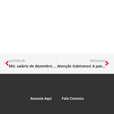
ANTERIOR
PRÓXIMO
MG: salário de dezembro e parte do 13º dos servidores sai antes do Natal
Atenção Itabiranos! A pandemia não acabou.
Anuncie Aqui
Fale Conosco