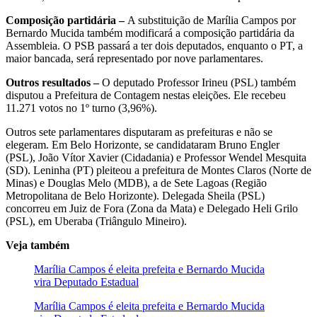
Composição partidária –
A substituição de Marília Campos por
Bernardo Mucida também modificará a composição partidária da
Assembleia. O PSB passará a ter dois deputados, enquanto o PT, a
maior bancada, será representado por nove parlamentares.
Outros resultados –
O deputado Professor Irineu (PSL) também
disputou a Prefeitura de Contagem nestas eleições. Ele recebeu
11.271 votos no 1º turno (3,96%).
Outros sete parlamentares disputaram as prefeituras e não se
elegeram. Em Belo Horizonte, se candidataram Bruno Engler
(PSL), João Vítor Xavier (Cidadania) e Professor Wendel Mesquita
(SD). Leninha (PT) pleiteou a prefeitura de Montes Claros (Norte de
Minas) e Douglas Melo (MDB), a de Sete Lagoas (Região
Metropolitana de Belo Horizonte). Delegada Sheila (PSL)
concorreu em Juiz de Fora (Zona da Mata) e Delegado Heli Grilo
(PSL), em Uberaba (Triângulo Mineiro).
Veja também
Marília Campos é eleita prefeita e Bernardo Mucida
vira Deputado Estadual
Marília Campos é eleita prefeita e Bernardo Mucida