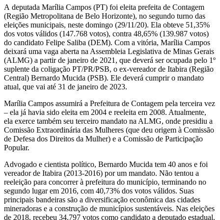
A deputada Marília Campos (PT) foi eleita prefeita de Contagem
(Região Metropolitana de Belo Horizonte), no segundo turno das
eleições municipais, neste domingo (29/11/20). Ela obteve 51,35%
dos votos válidos (147.768 votos), contra 48,65% (139.987 votos)
do candidato Felipe Saliba (DEM). Com a vitória, Marília Campos
deixará uma vaga aberta na Assembleia Legislativa de Minas Gerais
(ALMG) a partir de janeiro de 2021, que deverá ser ocupada pelo 1º
suplente da coligação PT/PR/PSB, o ex-vereador de Itabira (Região
Central) Bernardo Mucida (PSB). Ele deverá cumprir o mandato
atual, que vai até 31 de janeiro de 2023.
Marília Campos assumirá a Prefeitura de Contagem pela terceira vez
– ela já havia sido eleita em 2004 e reeleita em 2008. Atualmente,
ela exerce também seu terceiro mandato na ALMG, onde presidiu a
Comissão Extraordinária das Mulheres (que deu origem à Comissão
de Defesa dos Direitos da Mulher) e a Comissão de Participação
Popular.
Advogado e cientista político, Bernardo Mucida tem 40 anos e foi
vereador de Itabira (2013-2016) por um mandato. Não tentou a
reeleição para concorrer à prefeitura do município, terminando no
segundo lugar em 2016, com 40,73% dos votos válidos. Suas
principais bandeiras são a diversificação econômica das cidades
mineradoras e a construção de municípios sustentáveis. Nas eleições
de 2018, recebeu 34.797 votos como candidato a deputado estadual.