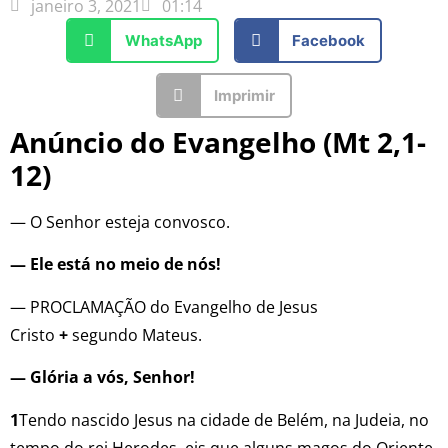
janeiro 3, 2021
01:14
WhatsApp
Facebook
Imprimir
Anúncio do Evangelho (Mt 2,1-
12)
— O Senhor esteja convosco.
— Ele está no meio de nós!
— PROCLAMAÇÃO do Evangelho de Jesus
Cristo
+
segundo Mateus.
— Glória a vós, Senhor!
1
Tendo nascido Jesus na cidade de Belém, na Judeia, no
tempo do rei Herodes, eis que alguns magos do Oriente