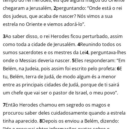
chegaram a Jerusalém,
2
perguntando: “Onde está o rei
dos judeus, que acaba de nascer? Nós vimos a sua
estrela no Oriente e viemos adorá-lo”.
3
Ao saber disso, o rei Herodes ficou perturbado, assim
como toda a cidade de Jerusalém.
4
Reunindo todos os
sumos sacerdotes e os mestres da Lei
4
, perguntava-lhes
onde o Messias deveria nascer.
5
Eles responderam: “Em
Belém, na Judeia, pois assim foi escrito pelo profeta:
6
E
tu, Belém, terra de Judá, de modo algum és a menor
entre as principais cidades de Judá, porque de ti sairá
um chefe que vai ser o pastor de Israel, o meu povo”.
7
Então Herodes chamou em segredo os magos e
procurou saber deles cuidadosamente quando a estrela
tinha aparecido.
8
Depois os enviou a Belém, dizendo: