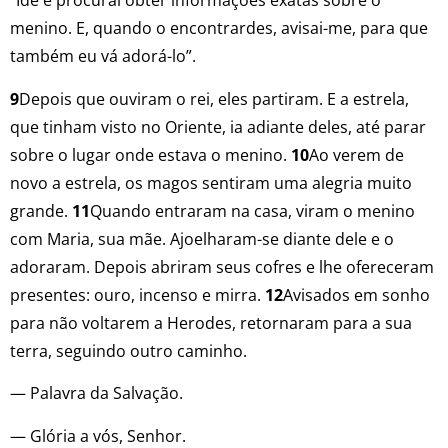
“Ide e procurai obter informações exatas sobre o
menino. E, quando o encontrardes, avisai-me, para que
também eu vá adorá-lo”.
9
Depois que ouviram o rei, eles partiram. E a estrela,
que tinham visto no Oriente, ia adiante deles, até parar
sobre o lugar onde estava o menino.
10
Ao verem de
novo a estrela, os magos sentiram uma alegria muito
grande.
11
Quando entraram na casa, viram o menino
com Maria, sua mãe. Ajoelharam-se diante dele e o
adoraram. Depois abriram seus cofres e lhe ofereceram
presentes: ouro, incenso e mirra.
12
Avisados em sonho
para não voltarem a Herodes, retornaram para a sua
terra, seguindo outro caminho.
— Palavra da Salvação.
— Glória a vós, Senhor.