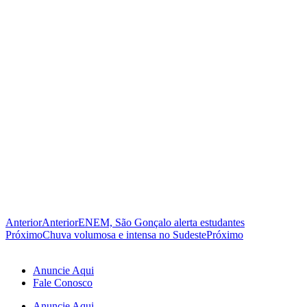
Anterior
Anterior
ENEM, São Gonçalo alerta estudantes
Próximo
Chuva volumosa e intensa no Sudeste
Próximo
Anuncie Aqui
Fale Conosco
Anuncie Aqui