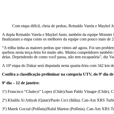
Com etapa difícil, cheia de pedras, Reinaldo Varela e Maykel
A dupla Reinaldo Varela e Maykel Justo, também da equipe Monster E
finalizaram a etapa como os melhores da equipe com pouco mais de 25
“A trilha tinha as maiores pedras que vimos até agora. Foi um proble
quebras nesta terça-feira foi muito alto. Muitos competidores també
delas. Dependendo de como você passa, não tem escapatória”, diz Va
A 10ª etapa do Dakar será disputada nesta quarta-feira com 342 km d
Confira a classificação preliminar na categoria UTV, do 9º dia 
9º dia – 12 de janeiro:
1º) Francisco “Chaleco” Lopez (Chile)/Juan Pablo Vinagre (Chile
2º) Khalifa Al Attiyah (Qatar)/Paolo Ceci (Itália), Can-Am XRS Tur
3º) Marek Goczal (Polônia)/Rafal Marton (Polônia), Can-Am XRS T