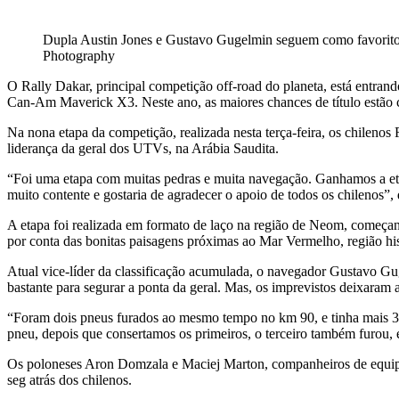
Dupla Austin Jones e Gustavo Gugelmin seguem como favoritos
Photography
O Rally Dakar, principal competição off-road do planeta, está entran
Can-Am Maverick X3. Neste ano, as maiores chances de título estão c
Na nona etapa da competição, realizada nesta terça-feira, os chile
liderança da geral dos UTVs, na Arábia Saudita.
“Foi uma etapa com muitas pedras e muita navegação. Ganhamos a eta
muito contente e gostaria de agradecer o apoio de todos os chilenos”
A etapa foi realizada em formato de laço na região de Neom, começa
por conta das bonitas paisagens próximas ao Mar Vermelho, região hi
Atual vice-líder da classificação acumulada, o navegador Gustavo G
bastante para segurar a ponta da geral. Mas, os imprevistos deixaram 
“Foram dois pneus furados ao mesmo tempo no km 90, e tinha mais 350
pneu, depois que consertamos os primeiros, o terceiro também furou, 
Os poloneses Aron Domzala e Maciej Marton, companheiros de equipe do
seg atrás dos chilenos.