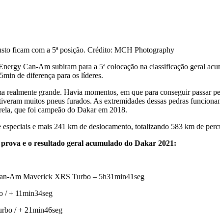
 Justo ficam com a 5ª posição. Crédito: MCH Photography
nergy Can-Am subiram para a 5ª colocação na classificação geral acum
min de diferença para os líderes.
ma realmente grande. Havia momentos, em que para conseguir passar pelo
m tiveram muitos pneus furados. As extremidades dessas pedras funcio
rela, que foi campeão do Dakar em 2018.
e especiais e mais 241 km de deslocamento, totalizando 583 km de perc
de prova e o resultado geral acumulado do Dakar 2021:
), Can-Am Maverick XRS Turbo – 5h31min41seg
bo / + 11min34seg
urbo / + 21min46seg