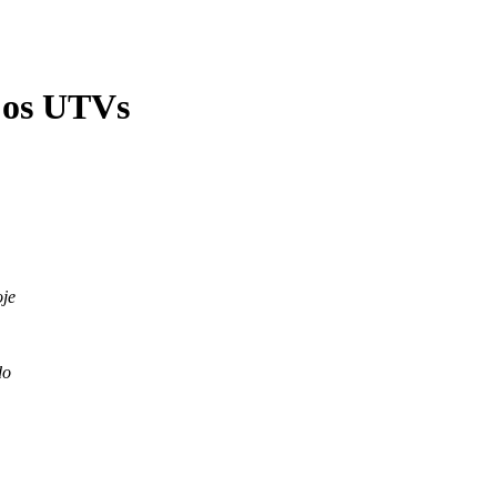
e os UTVs
oje
ado