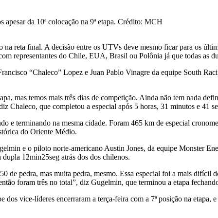
 apesar da 10ª colocação na 9ª etapa. Crédito: MCH
do na reta final. A decisão entre os UTVs deve mesmo ficar para os últ
om representantes do Chile, EUA, Brasil ou Polônia já que todas as du
nos Francisco “Chaleco” Lopez e Juan Pablo Vinagre da equipe South Ra
pa, mas temos mais três dias de competição. Ainda não tem nada defin
, diz Chaleco, que completou a especial após 5 horas, 31 minutos e 41 s
ndo e terminando na mesma cidade. Foram 465 km de especial cronomet
stórica do Oriente Médio.
ugelmin e o piloto norte-americano Austin Jones, da equipe Monster En
a dupla 12min25seg atrás dos dos chilenos.
 de pedra, mas muita pedra, mesmo. Essa especial foi a mais difícil d
então foram três no total”, diz Gugelmin, que terminou a etapa fechand
s vice-líderes encerraram a terça-feira com a 7ª posição na etapa, e 