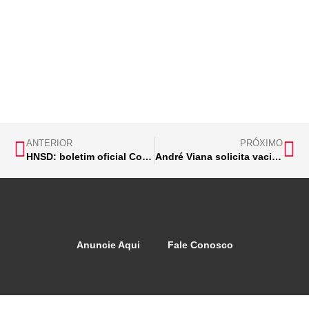
ANTERIOR
PRÓXIMO
HNSD: boletim oficial Covid-19 em 17/01
André Viana solicita vacina para todos trabalhadores da Vale e terceirizados
Anuncie Aqui
Fale Conosco