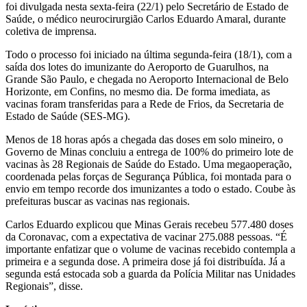
foi divulgada nesta sexta-feira (22/1) pelo Secretário de Estado de
Saúde, o médico neurocirurgião Carlos Eduardo Amaral, durante
coletiva de imprensa.
Todo o processo foi iniciado na última segunda-feira (18/1), com a
saída dos lotes do imunizante do Aeroporto de Guarulhos, na
Grande São Paulo, e chegada no Aeroporto Internacional de Belo
Horizonte, em Confins, no mesmo dia. De forma imediata, as
vacinas foram transferidas para a Rede de Frios, da Secretaria de
Estado de Saúde (SES-MG).
Menos de 18 horas após a chegada das doses em solo mineiro, o
Governo de Minas concluiu a entrega de 100% do primeiro lote de
vacinas às 28 Regionais de Saúde do Estado. Uma megaoperação,
coordenada pelas forças de Segurança Pública, foi montada para o
envio em tempo recorde dos imunizantes a todo o estado. Coube às
prefeituras buscar as vacinas nas regionais.
Carlos Eduardo explicou que Minas Gerais recebeu 577.480 doses
da Coronavac, com a expectativa de vacinar 275.088 pessoas. “É
importante enfatizar que o volume de vacinas recebido contempla a
primeira e a segunda dose. A primeira dose já foi distribuída. Já a
segunda está estocada sob a guarda da Polícia Militar nas Unidades
Regionais”, disse.