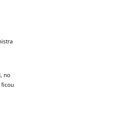
istra
, no
 ficou