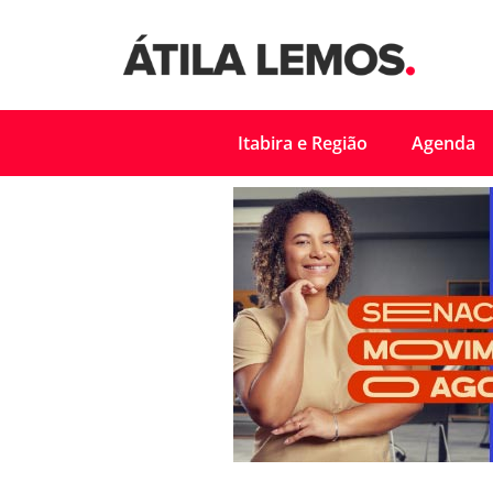
Itabira e Região
Agenda