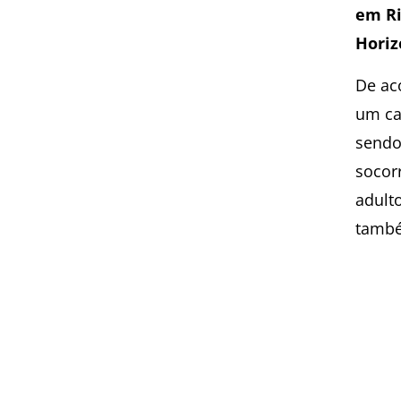
em Ri
Horiz
De ac
um ca
sendo
socor
adult
també