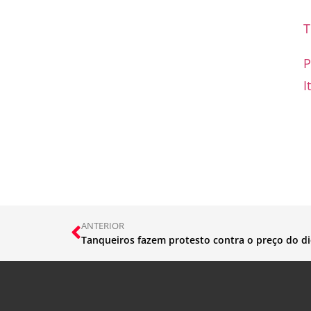
T
P
I
ANTERIOR
Tanqueiros fazem protesto contra o preço do die