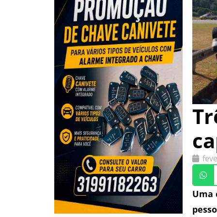
Tr
ca
feve
Uma c
pesso