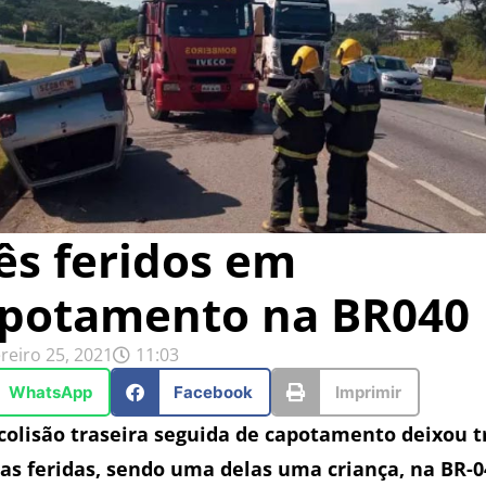
ês feridos em
potamento na BR040
reiro 25, 2021
11:03
WhatsApp
Facebook
Imprimir
olisão traseira seguida de capotamento deixou t
as feridas, sendo uma delas uma criança, na BR-0