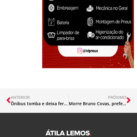
ANTERIOR
PRÓXIMO
Ônibus tomba e deixa feridos na BR-381, em Nova Era
Morre Bruno Covas, prefeito de São Paulo, aos 41 anos, de câncer