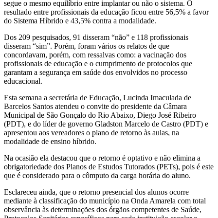
segue o mesmo equilíbrio entre implantar ou não o sistema. O
resultado entre profissionais da educação ficou entre 56,5% a favor
do Sistema Híbrido e 43,5% contra a modalidade.
Dos 209 pesquisados, 91 disseram “não” e 118 profissionais
disseram “sim”. Porém, foram vários os relatos de que
concordavam, porém, com ressalvas como: a vacinação dos
profissionais de educação e o cumprimento de protocolos que
garantam a segurança em saúde dos envolvidos no processo
educacional.
Esta semana a secretária de Educação, Lucinda Imaculada de
Barcelos Santos atendeu o convite do presidente da Câmara
Municipal de São Gonçalo do Rio Abaixo, Diego José Ribeiro
(PDT), e do líder de governo Gladston Marcelo de Castro (PDT) e
apresentou aos vereadores o plano de retorno às aulas, na
modalidade de ensino híbrido.
Na ocasião ela destacou que o retorno é optativo e não elimina a
obrigatoriedade dos Planos de Estudos Tutorados (PETs), pois é este
que é considerado para o cômputo da carga horária do aluno.
Esclareceu ainda, que o retorno presencial dos alunos ocorre
mediante à classificação do município na Onda Amarela com total
observância às determinações dos órgãos competentes de Saúde,