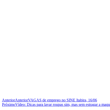
Anterior
Anterior
VAGAS de emprego no SINE Itabira, 16/06
Próximo
Vídeo: Dicas para lavar roupas sim, mas sem estragar a maqu