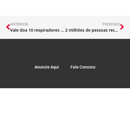
ANTERIOR
PRÓXIMO
Vale doa 10 respiradores para reforçar atendimento de pacientes
2 milhões de pessoas recebem auxílio emergencial neste sábado (19)
Anuncie Aqui
Fale Conosco