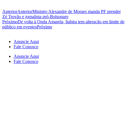
Anterior
Anterior
Ministro Alexandre de Moraes manda PF prender
Zé Trovão e jornalista pró-Bolsonaro
Próximo
De volta à Onda Amarela, Itabira tem alteração em limite de
público em eventos
Próximo
Anuncie Aqui
Fale Conosco
Anuncie Aqui
Fale Conosco