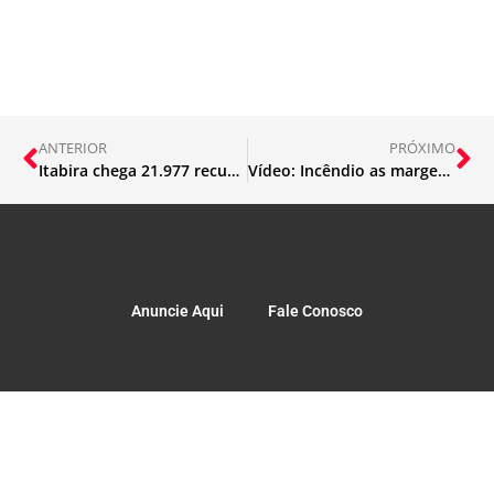
ANTERIOR
PRÓXIMO
Itabira chega 21.977 recuperados da Covid
Vídeo: Incêndio as margens da BR381
Anuncie Aqui
Fale Conosco