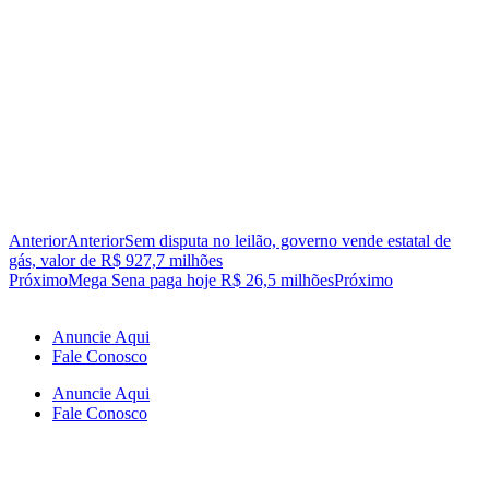
Anterior
Anterior
Sem disputa no leilão, governo vende estatal de
gás, valor de R$ 927,7 milhões
Próximo
Mega Sena paga hoje R$ 26,5 milhões
Próximo
Anuncie Aqui
Fale Conosco
Anuncie Aqui
Fale Conosco