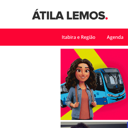
Itabira e Região
Agenda