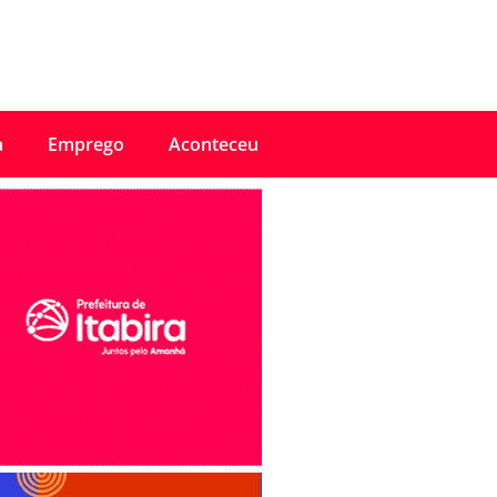
a
Emprego
Aconteceu