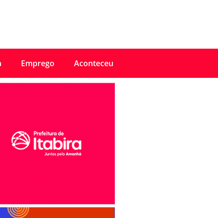
a
Emprego
Aconteceu