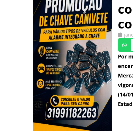
co
co
jane
Por m
encer
Merca
vigor
(14/0
Estad