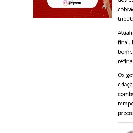
cobra
tribut
Atual
final
bomba
refin
Os go
criaç
combu
tempo
preço