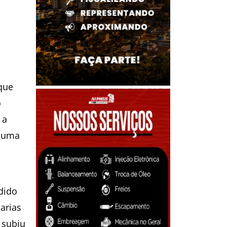
que
o
 a
m uma
dido
arias
 subiu