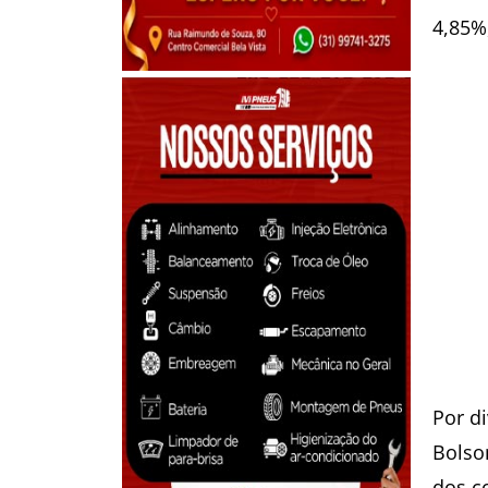
4,85%
Por d
Bolso
dos c