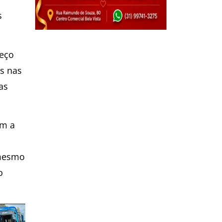
s
reço
os nas
as
em a
 mesmo
o