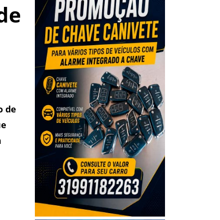
de
o de
ue
m