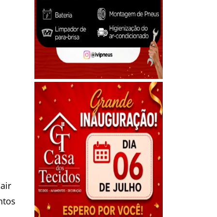
air
ntos