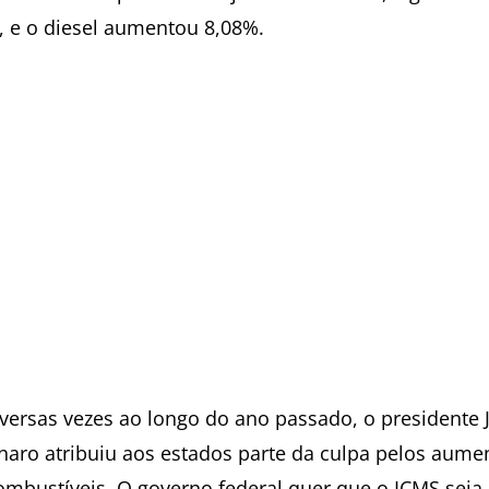
, e o diesel aumentou 8,08%.
iversas vezes ao longo do ano passado, o presidente J
naro atribuiu aos estados parte da culpa pelos aume
ombustíveis. O governo federal quer que o ICMS seja