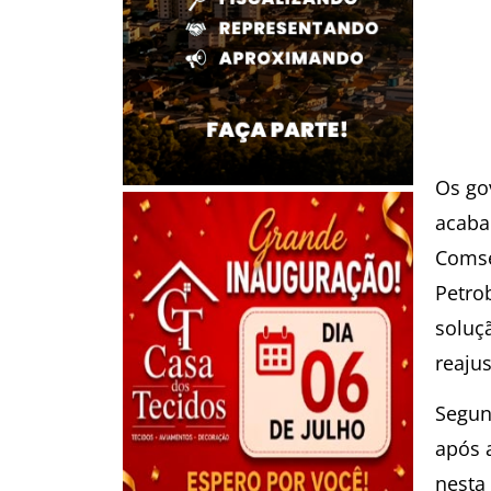
Os go
acaba
Comse
Petro
soluç
reaju
Segun
após 
nesta