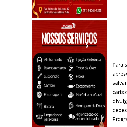
Para 
apres
salva
carta
divul
pedes
Progr