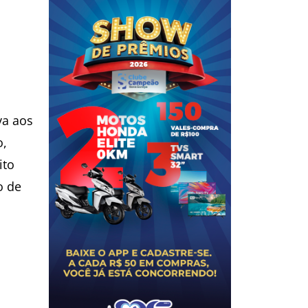
s
va aos
o,
ito
o de