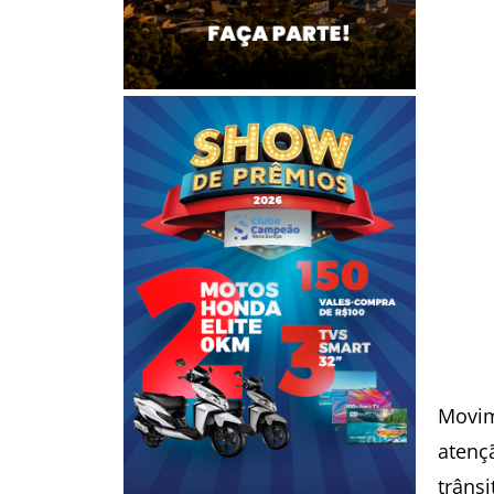
Movim
atenç
trâns