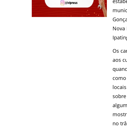
estab
munic
Gonça
Nova 
Ipati
Os ca
aos c
quand
como 
locai
sobre
algum
mostr
no tr