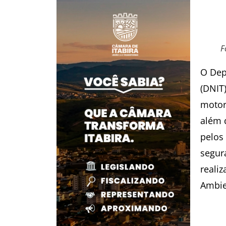
F
O Dep
(DNIT
motor
além 
pelos
segura
reali
Ambie