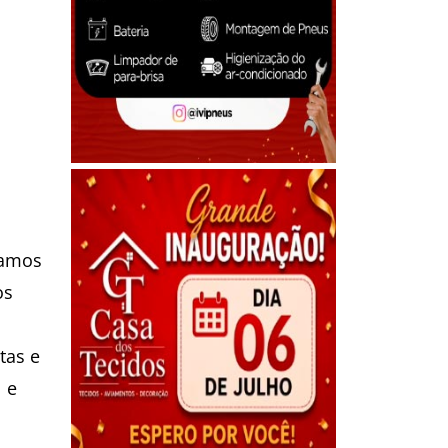
vamos
os
a
tas e
 e