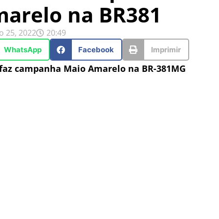
arelo na BR381
o 25, 2022
20:49
WhatsApp
Facebook
Imprimir
 faz campanha Maio Amarelo na BR-381MG