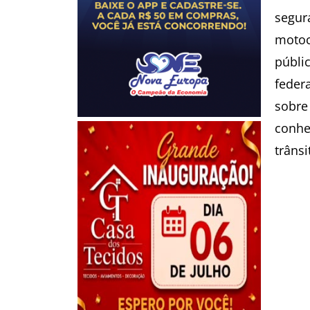
segur
motoci
públi
feder
sobre
conhe
trânsi