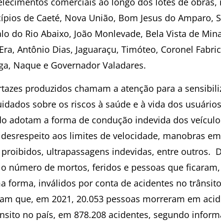
elecimentos comerciais ao longo dos lotes de obras,
ípios de Caeté, Nova União, Bom Jesus do Amparo, 
lo do Rio Abaixo, João Monlevade, Bela Vista de Mina
Era, Antônio Dias, Jaguaraçu, Timóteo, Coronel Fabric
nga, Naque e Governador Valadares.
rtazes produzidos chamam a atenção para a sensibil
uidados sobre os riscos à saúde e à vida dos usuário
o adotam a forma de condução indevida dos veículo
desrespeito aos limites de velocidade, manobras em
s proibidos, ultrapassagens indevidas, entre outros. 
 o número de mortos, feridos e pessoas que ficaram,
a forma, inválidos por conta de acidentes no trânsit
am​ que, em 2021, 20.053 pessoas morreram em acid
ânsito no país, em 878.208 acidentes, segundo infor