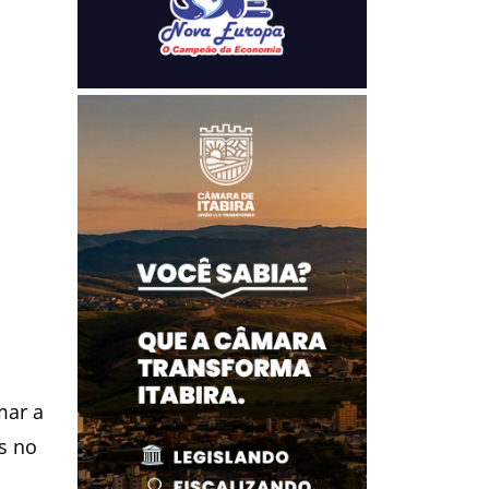
mar a
s no