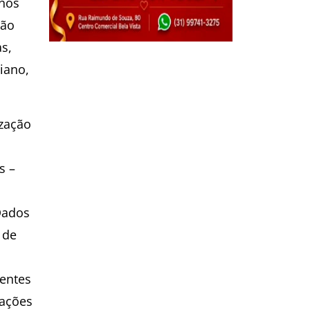
 nos
São
s,
iano,
ização
s
s –
Dados
 de
o
entes
mações