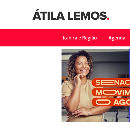
Itabira e Região
Agenda