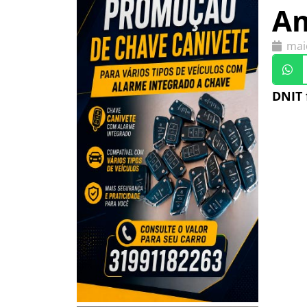
Am
mai
DNIT