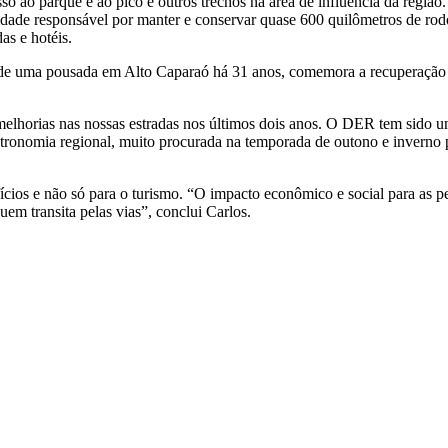
o ao parque e ao pico e outros trechos na área de influência da regi
de responsável por manter e conservar quase 600 quilômetros de rod
s e hotéis.
io de uma pousada em Alto Caparaó há 31 anos, comemora a recuperação
lhorias nas nossas estradas nos últimos dois anos. O DER tem sido um
astronomia regional, muito procurada na temporada de outono e inverno
ícios e não só para o turismo. “O impacto econômico e social para as p
em transita pelas vias”, conclui Carlos.