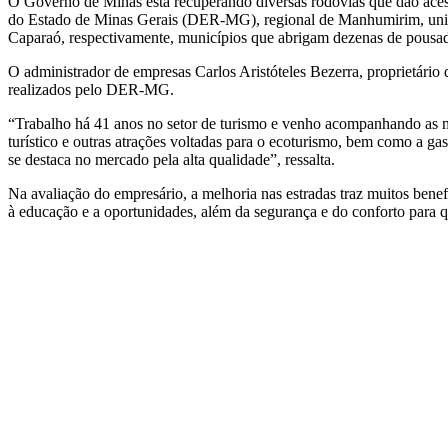
O Governo de Minas está recuperando diversas rodovias que dão acess
do Estado de Minas Gerais (DER-MG), regional de Manhumirim, unida
Caparaó, respectivamente, municípios que abrigam dezenas de pousada
O administrador de empresas Carlos Aristóteles Bezerra, proprietár
realizados pelo DER-MG.
“Trabalho há 41 anos no setor de turismo e venho acompanhando as me
turístico e outras atrações voltadas para o ecoturismo, bem como a g
se destaca no mercado pela alta qualidade”, ressalta.
Na avaliação do empresário, a melhoria nas estradas traz muitos benef
à educação e a oportunidades, além da segurança e do conforto para qu