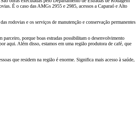
ão. São obras executadas pelo Departamento de Estradas de Rodagem
ovias. É o caso das AMGs 2955 e 2985, acessos a Caparaó e Alto
 das rodovias e os serviços de manutenção e conservação permanentes
 parceiro, porque boas estradas possibilitam o desenvolvimento
 por aqui. Além disso, estamos em uma região produtora de café, que
essoas que residem na região é enorme. Significa mais acesso à saúde,