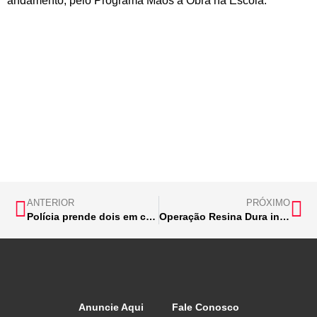
andamento, pelo Programa Mãos à Obra na Escola.
ANTERIOR
PRÓXIMO
Polícia prende dois em cumprimento de mandado em Santa Bárbara
Operação Resina Dura investiga fraude no setor de insumos de calçados
Anuncie Aqui
Fale Conosco