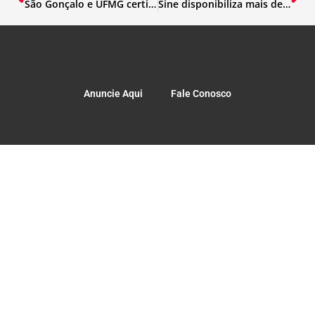
São Gonçalo e UFMG certificam profissionais da educação básica
Sine disponibiliza mais de 17 mil vagas de emprego em Minas Gerais
Anuncie Aqui
Fale Conosco