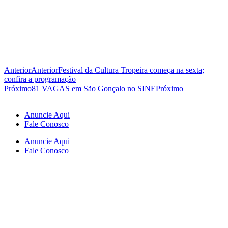
Anterior
Anterior
Festival da Cultura Tropeira começa na sexta;
confira a programação
Próximo
81 VAGAS em São Gonçalo no SINE
Próximo
Anuncie Aqui
Fale Conosco
Anuncie Aqui
Fale Conosco