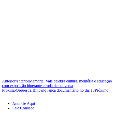
Anterior
Anterior
Memorial Vale celebra cultura, memória e educação
com exposição itinerante e roda de conversa
Próximo
Orquestra Bigband lança documentário no dia 18
Próximo
Anuncie Aqui
Fale Conosco