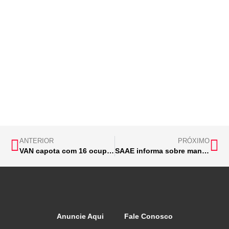
ANTERIOR
PRÓXIMO
VAN capota com 16 ocupantes em São Gonçalo
SAAE informa sobre manutenção no bairro Santa Ruth
Anuncie Aqui
Fale Conosco