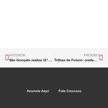
ANTERIOR
PRÓXIMO
São Gonçalo realiza 11ª Conferência de Assistência Social
Trilhas de Futuro: credenciamento de instituições de ensino termina sexta (4)
Anuncie Aqui
Fale Conosco