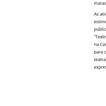
marac
As at
estimu
públic
“Teatr
na Ca
para c
teatr
expres