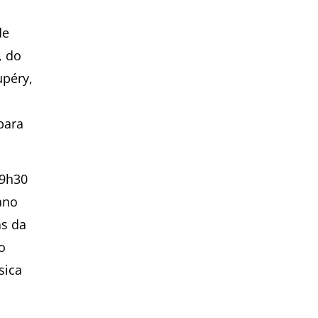
de
, do
upéry,
para
19h30
ano
as da
o
sica