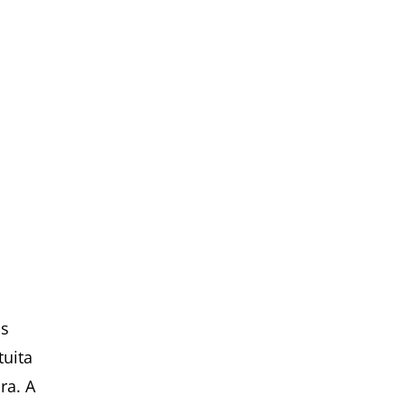
as
tuita
ra. A