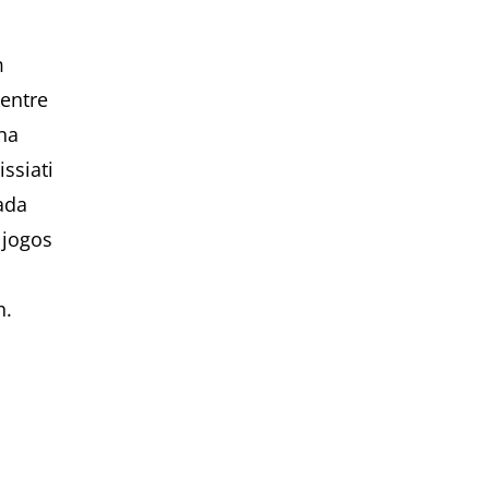
m
 entre
ina
ssiati
ada
 jogos
h.