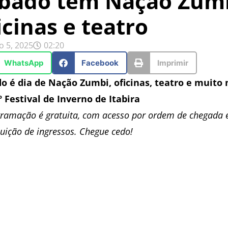
bado tem Nação Zumb
icinas e teatro
o 5, 2025
02:20
WhatsApp
Facebook
Imprimir
o é dia de Nação Zumbi, oficinas, teatro e muito
º Festival de Inverno de Itabira
gramação é gratuita, com acesso por ordem de chegada 
buição de ingressos. Chegue cedo!