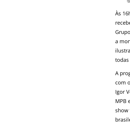
Às 16
receb
Grupo
a mon
ilustr
todas
A pro
com o
Igor 
MPB e
show 
brasi