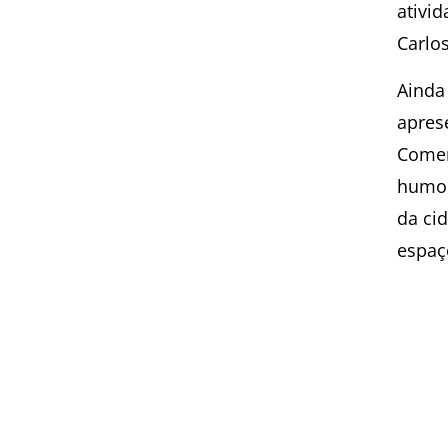
ativid
Carlo
Ainda
apres
Comer
humor
da ci
espaç