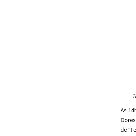
T
Às 14
Dores
de “T