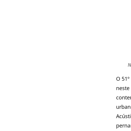
N
O 51º
neste
contem
urban
Acústi
perna