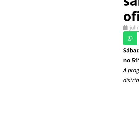
sá
of
julh
Sábad
no 51
A pro
distri