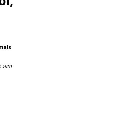
i,
 mais
e sem