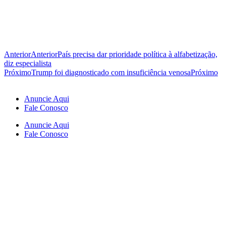
Anterior
Anterior
País precisa dar prioridade política à alfabetização,
diz especialista
Próximo
Trump foi diagnosticado com insuficiência venosa
Próximo
Anuncie Aqui
Fale Conosco
Anuncie Aqui
Fale Conosco