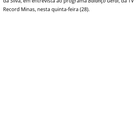
da Silva, em entrevista ao programa
Balanço Geral
, da TV
Record Minas, nesta quinta-feira (28).