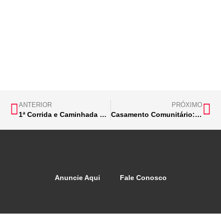
ANTERIOR
PRÓXIMO
1ª Corrida e Caminhada da Maçonaria de Itabira: promovendo o bem
Casamento Comunitário: inscrições abertas pela Defensoria Pública
Anuncie Aqui
Fale Conosco