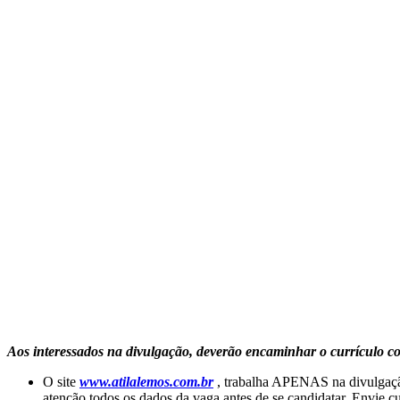
Aos interessados na divulgação, deverão encaminhar o currículo co
O site
www.atilalemos.com.br
, trabalha APENAS na divulgação
atenção todos os dados da vaga antes de se candidatar. Envie c