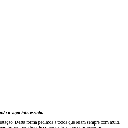
ndo a vaga interessada.
ratação. Desta forma pedimos a todos que leiam sempre com muita
 não faz nenhum tipo de cobrança financeira dos usuários.