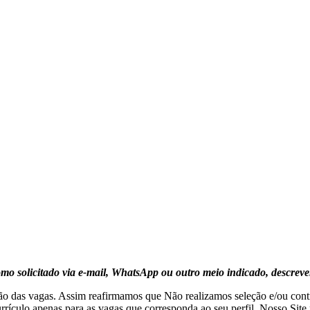
mo solicitado via e-mail, WhatsApp ou outro meio indicado, descreve
 das vagas. Assim reafirmamos que Não realizamos seleção e/ou cont
urrículo apenas para as vagas que corresponda ao seu perfil. Nosso Site