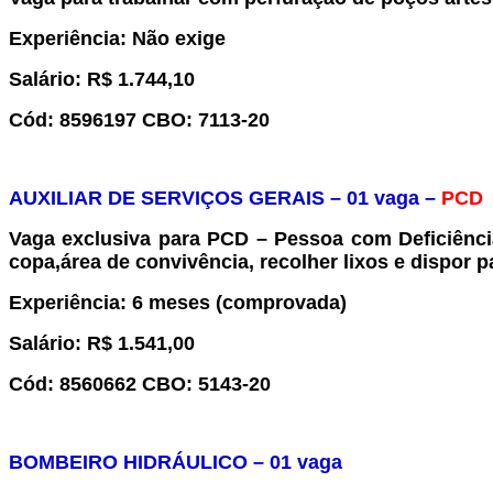
Experiência
:
Não exige
Salário:
R$
1.744,10
Cód:
8
5
96197
CBO:
7113-20
AUXILIAR DE SERVIÇOS GERAIS
–
0
1
vaga –
PCD
Vaga exclusiva para
PCD – Pessoa com Deficiênci
copa,área de convivência, recolher lixos e dispor p
Experiência
: 6 meses (comprovada)
Salário:
R$
1.541,00
Cód:
856
0662
CBO:
5143-20
BOMBEIRO HIDRÁULICO
– 0
1
vaga