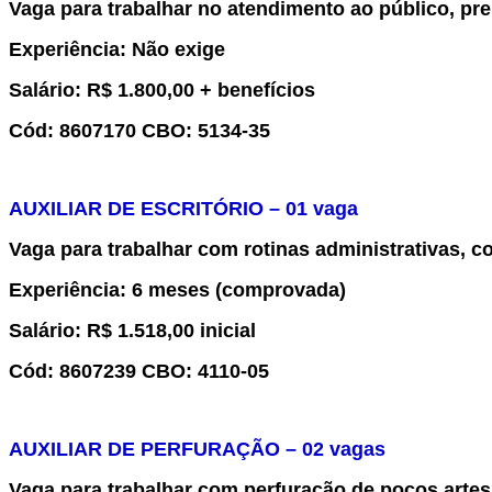
Vaga
para trabalhar no atendimento ao público, pr
Experiência
:
Não exige
Salário:
R$
1.
800,00 + benefícios
Cód:
8
60
7170
CBO:
5134-35
AUXILIAR DE
ESCRITÓRIO
– 0
1
vaga
Vaga para trabalhar
com
rotinas administrativas, 
Experiência
:
6 meses (comprovada)
Salário:
R$
1.
518,00 inicial
Cód:
8
607239
CBO:
4110-05
AUXILIAR DE PERFURAÇÃO
– 0
2
vaga
s
Vaga para trabalhar
com perfuração de poços artes