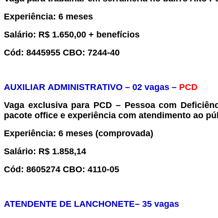
Experiência
: 6 meses
Salário:
R$ 1.650,00 + benefícios
Cód:
8445955
CBO:
7244-40
AUXILIAR
ADMINISTRATIVO
–
0
2
vaga
s –
PCD
Vaga exclusiva para
PCD – Pessoa com Deficiênc
pacote office e experiência com atendimento ao púb
Experiência
: 6 meses (comprovada)
Salário:
R$
1.
858,14
Cód:
8
605274
CBO:
4110-05
ATENDENTE DE LANCHONETE
–
35 vagas