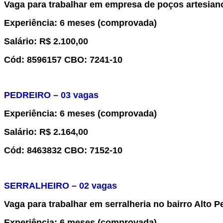
Vaga para trabalhar
em empresa
de poços artesian
Experiência
: 6 meses (comprovada)
Salário:
R$ 2.100,00
Cód:
8
5
96157
CBO:
7241-10
PEDREIRO
– 0
3
vaga
s
Experiência
: 6 meses (comprovada)
Salário:
R$ 2.
164,00
Cód:
84
63832
CBO:
7
152-10
SERRALHEIRO – 0
2
vaga
s
Vaga para trabalhar em serralheria no bairro Alto Pe
Experiência
: 6 meses (comprovada)