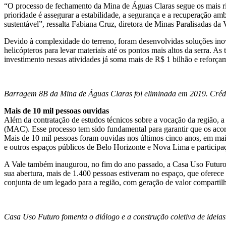
“O processo de fechamento da Mina de Águas Claras segue os mais rigo
prioridade é assegurar a estabilidade, a segurança e a recuperação a
sustentável”, ressalta Fabiana Cruz, diretora de Minas Paralisadas da 
Devido à complexidade do terreno, foram desenvolvidas soluções inova
helicópteros para levar materiais até os pontos mais altos da serra. 
investimento nessas atividades já soma mais de R$ 1 bilhão e reforça
Barragem 8B da Mina de Águas Claras foi eliminada em 2019. Créd
Mais de 10 mil pessoas ouvidas
Além da contratação de estudos técnicos sobre a vocação da região, 
(MAC). Esse processo tem sido fundamental para garantir que os acord
Mais de 10 mil pessoas foram ouvidas nos últimos cinco anos, em mai
e outros espaços públicos de Belo Horizonte e Nova Lima e participaç
A Vale também inaugurou, no fim do ano passado, a Casa Uso Futuro, 
sua abertura, mais de 1.400 pessoas estiveram no espaço, que oferece u
conjunta de um legado para a região, com geração de valor compartil
Casa Uso Futuro fomenta o diálogo e a construção coletiva de ideia