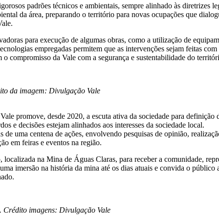
rosos padrões técnicos e ambientais, sempre alinhado às diretrizes leg
mbiental da área, preparando o território para novas ocupações que di
Vale.
doras para execução de algumas obras, como a utilização de equipament
As tecnologias empregadas permitem que as intervenções sejam feitas com
m o compromisso da Vale com a segurança e sustentabilidade do territór
ito da imagem: Divulgação Vale
a Vale promove, desde 2020, a escuta ativa da sociedade para definiçã
os e decisões estejam alinhados aos interesses da sociedade local.
s de uma centena de ações, envolvendo pesquisas de opinião, realizaç
ão em feiras e eventos na região.
localizada na Mina de Águas Claras, para receber a comunidade, repre
ma imersão na história da mina até os dias atuais e convida o público a r
hado.
s. Crédito imagens: Divulgação Vale